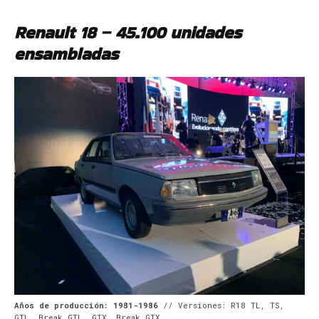
Renault 18 – 45.100 unidades
ensambladas
Años de producción: 1981-1986
// Versiones: R18 TL, TS,
GTL, Break GTL, GTX, Break GTX