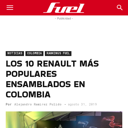
Fuel
- Publicidad -
Car
NOTICIAS
COLOMBIA
RANKINGS FUEL
Magazine
LOS 10 RENAULT MÁS
POPULARES
ENSAMBLADOS EN
COLOMBIA
Por
Alejandro Ramirez Pulido
-
agosto 31, 2019