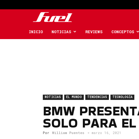
Fuel
Car
INICIO
NOTICIAS
REVIEWS
CONCEPTOS
Magazine
NOTICIAS
EL MUNDO
TENDENCIAS
TECNOLOGÍA
BMW PRESENTA
SOLO PARA EL
Por
William Puentes
-
marzo 16, 2021