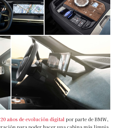
e
20 años de evolución digital
por parte de BMW,
neración para poder hacer una cabina más limpia.