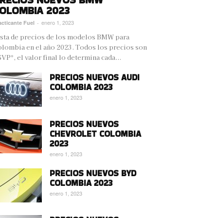
OLOMBIA 2023
enero 1, 2023
acticante Fuel
-
sta de precios de los modelos BMW para
lombia en el año 2023. Todos los precios son
VP*, el valor final lo determina cada...
PRECIOS NUEVOS AUDI
COLOMBIA 2023
enero 1, 2023
PRECIOS NUEVOS
CHEVROLET COLOMBIA
2023
enero 1, 2023
PRECIOS NUEVOS BYD
COLOMBIA 2023
enero 1, 2023