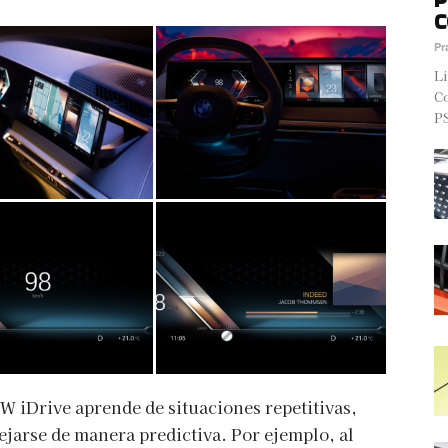
C
Pr
Li
Co
PS
MW iDrive aprende de situaciones repetitivas,
ejarse de manera predictiva. Por ejemplo, al