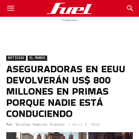
Fuel
- Publicidad -
Car
NOTICIAS
EL MUNDO
Magazine
ASEGURADORAS EN EEUU
DEVOLVERÁN US$ 800
MILLONES EN PRIMAS
PORQUE NADIE ESTÁ
CONDUCIENDO
Por
Nicolás Ramírez Ordóñez
-
abril 8, 2020