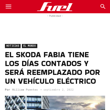
Fuel
- Publicidad -
Car
NOTICIAS
EL MUNDO
Magazine
EL SKODA FABIA TIENE
LOS DÍAS CONTADOS Y
SERÁ REEMPLAZADO POR
UN VEHÍCULO ELÉCTRICO
Por
William Puentes
-
septiembre 2, 2022