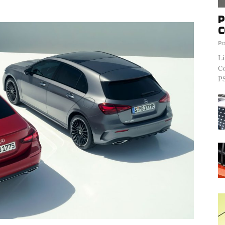
P
C
Pr
Li
Co
PS