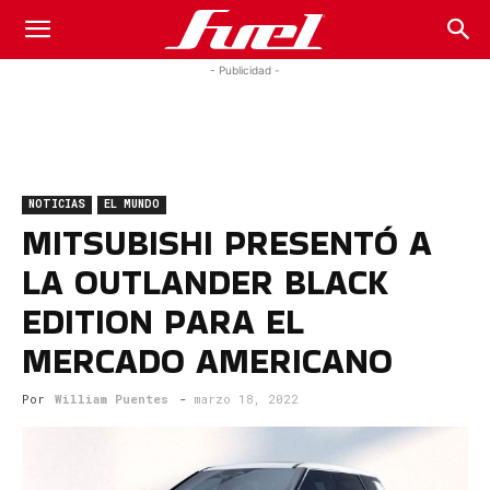
Fuel
- Publicidad -
Car
NOTICIAS
EL MUNDO
Magazine
MITSUBISHI PRESENTÓ A
LA OUTLANDER BLACK
EDITION PARA EL
MERCADO AMERICANO
Por
William Puentes
-
marzo 18, 2022