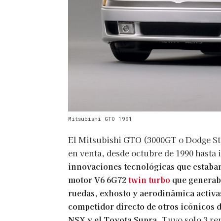
Mitsubishi GTO 1991
El Mitsubishi GTO (3000GT o Dodge St
en venta, desde octubre de 1990 hasta 
innovaciones tecnológicas que estaban
motor V6 6G72
twin turbo
que generaba
ruedas, exhosto y aerodinámica activa
competidor directo de otros icónicos 
NSX y el Toyota Supra.
Tuvo solo 3 re