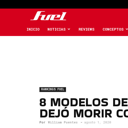
Fuel
Car
INICIO
NOTICIAS
REVIEWS
CONCEPTOS
Magazine
RANKINGS FUEL
8 MODELOS DE
DEJÓ MORIR C
Por
William Puentes
-
agosto 1, 2020