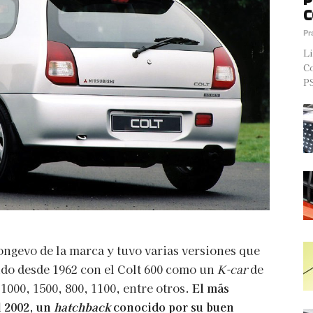
C
Pr
Li
Co
PS
ongevo de la marca y tuvo varias versiones que
do desde 1962 con el Colt 600 como un
K-car
de
1000, 1500, 800, 1100, entre otros.
El más
l 2002, un
hatchback
conocido por su buen