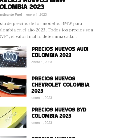
OLOMBIA 2023
enero 1, 2023
acticante Fuel
-
sta de precios de los modelos BMW para
lombia en el año 2023. Todos los precios son
VP*, el valor final lo determina cada...
PRECIOS NUEVOS AUDI
COLOMBIA 2023
enero 1, 2023
PRECIOS NUEVOS
CHEVROLET COLOMBIA
2023
enero 1, 2023
PRECIOS NUEVOS BYD
COLOMBIA 2023
enero 1, 2023