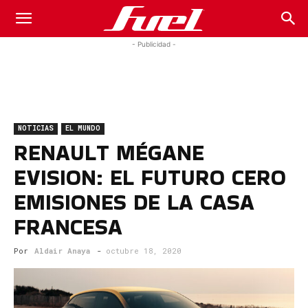
Fuel
- Publicidad -
Car
NOTICIAS
EL MUNDO
Magazine
RENAULT MÉGANE
EVISION: EL FUTURO CERO
EMISIONES DE LA CASA
FRANCESA
Por
Aldair Anaya
-
octubre 18, 2020