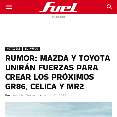
Fuel
- Publicidad -
Car
NOTICIAS
EL MUNDO
Magazine
RUMOR: MAZDA Y TOYOTA
UNIRÁN FUERZAS PARA
CREAR LOS PRÓXIMOS
GR86, CELICA Y MR2
Por
Andrés Suárez
-
marzo 3, 2025