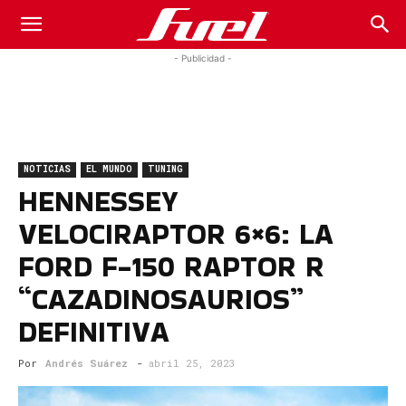
Fuel
- Publicidad -
Car
NOTICIAS
EL MUNDO
TUNING
Magazine
HENNESSEY
VELOCIRAPTOR 6×6: LA
FORD F-150 RAPTOR R
“CAZADINOSAURIOS”
DEFINITIVA
Por
Andrés Suárez
-
abril 25, 2023