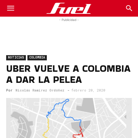
Fuel
- Publicidad -
Car
NOTICIAS
COLOMBIA
Magazine
UBER VUELVE A COLOMBIA
A DAR LA PELEA
Por
Nicolás Ramírez Ordóñez
-
febrero 20, 2020