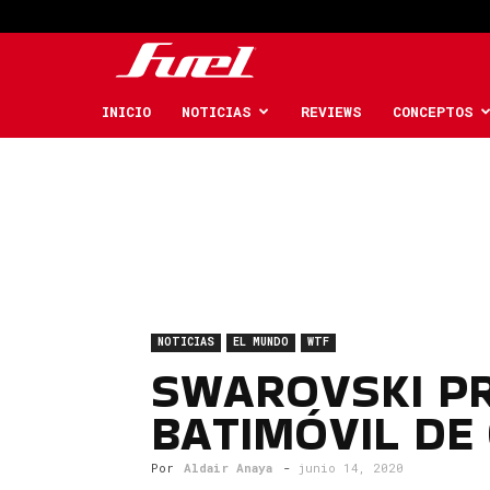
Fuel
Car
INICIO
NOTICIAS
REVIEWS
CONCEPTOS
Magazine
NOTICIAS
EL MUNDO
WTF
SWAROVSKI P
BATIMÓVIL DE
Por
Aldair Anaya
-
junio 14, 2020