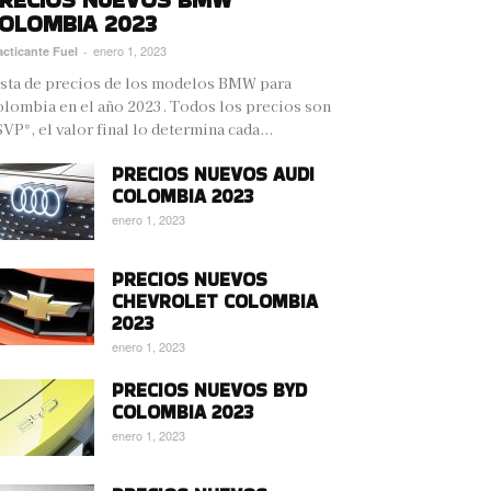
OLOMBIA 2023
enero 1, 2023
acticante Fuel
-
sta de precios de los modelos BMW para
lombia en el año 2023. Todos los precios son
VP*, el valor final lo determina cada...
PRECIOS NUEVOS AUDI
COLOMBIA 2023
enero 1, 2023
PRECIOS NUEVOS
CHEVROLET COLOMBIA
2023
enero 1, 2023
PRECIOS NUEVOS BYD
COLOMBIA 2023
enero 1, 2023