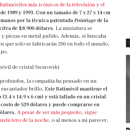
 Batimóviles más icónicos de la televisión y el
 de 1989 y 1993. Con un tamaño de 7 x 27 x 14 cm
 a manos por la técnica patentada
Pointiage
de la
cifra de $8.900 dólares
. La miniatura se
 piezas en metal pulido. Además, si buscaba
os que solo se fabricarán 200 en todo el mundo,
ipo.
e profundos, la compañía ha pensado en un
 encantador brillo
. Este Batimóvil mantiene el
3.4 x 14.9 x 6 cm) y está tallado en un cristal
costo de 529 dólares y puede comprarse en
ólares.
A pesar de ser más pequeño, sigue
usticiero de la noche
, o al menos a mi parecer.
P