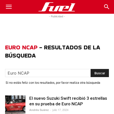
Fuel
- Publicidad -
Car
EURO NCAP
-
RESULTADOS DE LA
Magazine
BÚSQUEDA
Si no estás feliz con los resultados, por favor realiza otra búsqueda
El nuevo Suzuki Swift recibió 3 estrellas
en su prueba de Euro NCAP
julio 17, 2024
Andrés Suárez
-