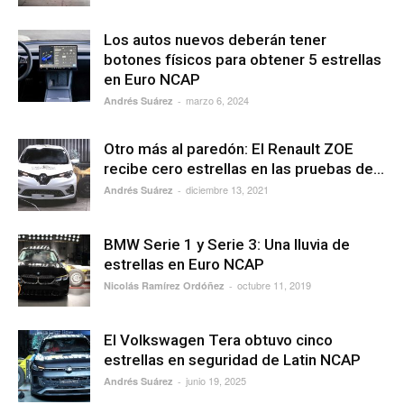
Los autos nuevos deberán tener
botones físicos para obtener 5 estrellas
en Euro NCAP
marzo 6, 2024
Andrés Suárez
-
Otro más al paredón: El Renault ZOE
recibe cero estrellas en las pruebas de...
diciembre 13, 2021
Andrés Suárez
-
BMW Serie 1 y Serie 3: Una lluvia de
estrellas en Euro NCAP
octubre 11, 2019
Nicolás Ramírez Ordóñez
-
El Volkswagen Tera obtuvo cinco
estrellas en seguridad de Latin NCAP
junio 19, 2025
Andrés Suárez
-