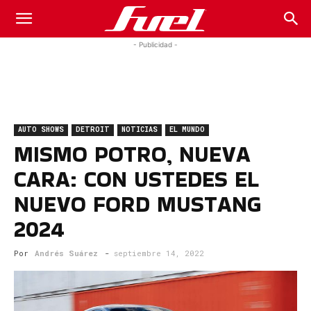
Fuel
- Publicidad -
Car
AUTO SHOWS
DETROIT
NOTICIAS
EL MUNDO
Magazine
MISMO POTRO, NUEVA
CARA: CON USTEDES EL
NUEVO FORD MUSTANG
2024
Por
Andrés Suárez
-
septiembre 14, 2022