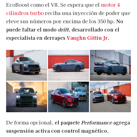
EcoBoost como el V8. Se espera que el
motor 4
cilindros turbo
reciba una inyección de poder que
eleve sus números por encima de los 350 hp.
No
puede faltar el modo
drift
, desarrollado con el
especialista en derrapes
Vaughn Gittin Jr
.
De forma opcional,
el paquete
Performance
agrega
suspensión activa con control magnético,