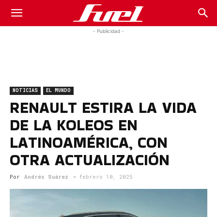
Fuel
- Publicidad -
Car
NOTICIAS
EL MUNDO
Magazine
RENAULT ESTIRA LA VIDA
DE LA KOLEOS EN
LATINOAMÉRICA, CON
OTRA ACTUALIZACIÓN
Por
Andrés Suárez
-
febrero 10, 2025