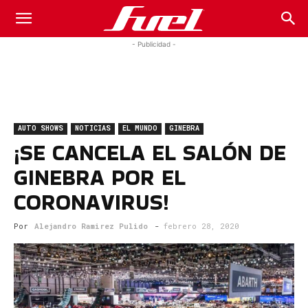
Fuel
- Publicidad -
Car
AUTO SHOWS
NOTICIAS
EL MUNDO
GINEBRA
Magazine
¡SE CANCELA EL SALÓN DE
GINEBRA POR EL
CORONAVIRUS!
Por
Alejandro Ramirez Pulido
-
febrero 28, 2020