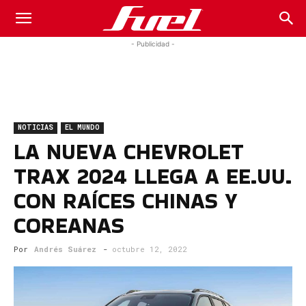
Fuel
- Publicidad -
Car
NOTICIAS
EL MUNDO
Magazine
LA NUEVA CHEVROLET
TRAX 2024 LLEGA A EE.UU.
CON RAÍCES CHINAS Y
COREANAS
Por
Andrés Suárez
-
octubre 12, 2022