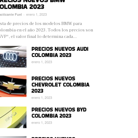
OLOMBIA 2023
enero 1, 2023
acticante Fuel
-
sta de precios de los modelos BMW para
lombia en el año 2023. Todos los precios son
VP*, el valor final lo determina cada...
PRECIOS NUEVOS AUDI
COLOMBIA 2023
enero 1, 2023
PRECIOS NUEVOS
CHEVROLET COLOMBIA
2023
enero 1, 2023
PRECIOS NUEVOS BYD
COLOMBIA 2023
enero 1, 2023