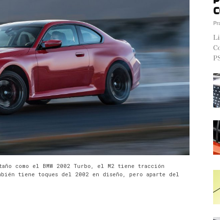
C
Pr
Li
Co
PS
taño como el BMW 2002 Turbo, el M2 tiene tracción
ambién tiene toques del 2002 en diseño, pero aparte del