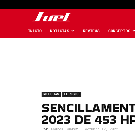
Fuel
Car
INICIO
NOTICIAS
REVIEWS
CONCEPTOS
Magazine
NOTICIAS
EL MUNDO
SENCILLAMENT
2023 DE 453 H
Por
Andrés Suárez
-
octubre 12, 2022