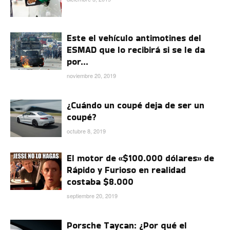
Este el vehículo antimotines del
ESMAD que lo recibirá si se le da
por...
noviembre 20, 2019
¿Cuándo un coupé deja de ser un
coupé?
octubre 8, 2019
El motor de «$100.000 dólares» de
Rápido y Furioso en realidad
costaba $8.000
septiembre 20, 2019
Porsche Taycan: ¿Por qué el