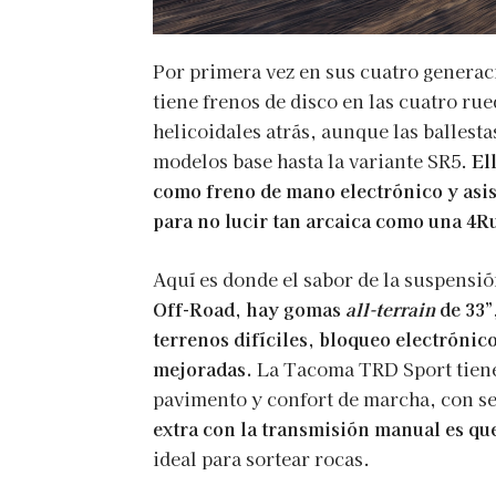
Por primera vez en sus cuatro generaci
tiene frenos de disco en las cuatro ru
helicoidales atrás, aunque las ballesta
modelos base hasta la variante SR5.
El
como freno de mano electrónico y asist
para no lucir tan arcaica como una 4R
Aquí es donde el sabor de la suspensi
Off-Road, hay gomas
all-terrain
de 33”
terrenos difíciles, bloqueo electrónico
mejoradas.
La Tacoma TRD Sport tiene 
pavimento y confort de marcha, con se
extra con la transmisión manual es qu
ideal para sortear rocas.