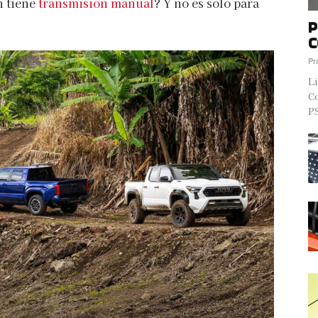
 tiene
transmisión manual
? Y no es solo para
P
C
Pr
Li
Co
PS