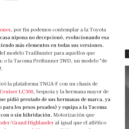
iones
, por fin podemos contemplar a la Toyota
casa nipona no decepcionó, evolucionando esa
eciendo más elementos en todas sus versiones.
del modelo Trailhunter para aquellos que
eza; o la Tacoma PreRunner 2WD, un modelo “de
d
.
eó la plataforma TNGA-F con un chasis de
Cruiser LC300
, Sequoia y la hermana mayor de
que pidió prestado de sus hermanas de marca, ya
o para los pesos pesados) y equipa a la Tacoma
 con o sin hibridación.
Motorización que
nder
/
Grand Highlander
al igual que el atlético