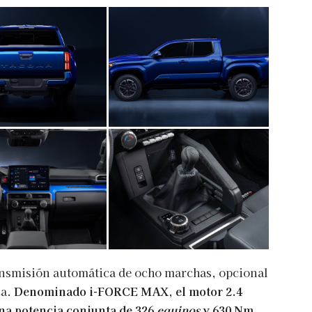
nsmisión automática de ocho marchas, opcional
ca.
Denominado i-FORCE MAX, el motor 2.4
una potencia conjunta de 326
equinos
y 630 Nm