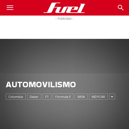
Fuel
- Publicidad -
Car
Magazine
AUTOMOVILISMO
Colombia
Dakar
F1
Fórmula E
IMSA
INDYCAR